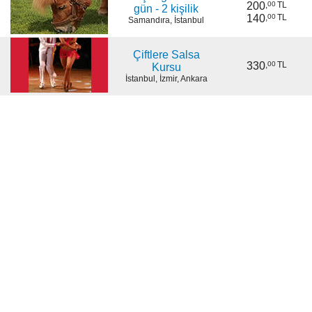
200
,
00
TL
gün - 2 kişilik
140
,
00
TL
Samandıra, İstanbul
Çiftlere Salsa
330
,
00
TL
Kursu
İstanbul, İzmir, Ankara