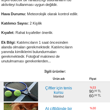
teşkil edecek bir rahatsızlığı bulunanların bu
aktiviteyi kullanması uygun değildir.
Hava Durumu:
Meteorolojik olarak kontrol edilir.
Katılımcı Sayısı:
2 Kişilik
Kıyafet:
Rahat kıyafetler önerilir.
Ek Bilgi:
Katılımcıların 1 saat öncesinden
alanda olmaları gerekmektedir. Katılımcıların
yanında kimliklerini bulundurmaları
gerekmektedir. Fotoğraf makinesi de
unutulmaması gerekenlerden...
İlgili ürünler:
Ürün adı
Fiyat
Çiftler için tenis
%33
90
,
00
TL
kursu
60
,
00
TL
İstanbul
At çiftliğinde bir
%30